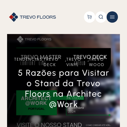
TENDÊNCIAS
,
TREVO
,
TREVO
,
TREVO
DECK
VINYL
WOOD
5 Razões para Visitar
o Stand da Trevo
Floors na Architec
@Work