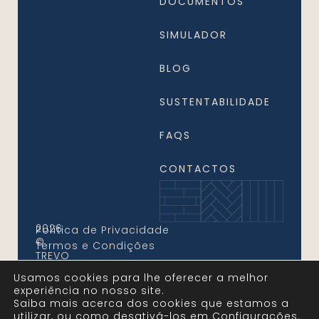
DOCUMENTOS
SIMULADOR
BLOG
SUSTENTABILIDADE
FAQS
CONTACTOS
2026
Política de Privacidade
©
Termos e Condições
TREVO
FLOORS.
Usamos cookies para lhe oferecer a melhor
Todos
experiência no nosso site.
os
Saiba mais acerca dos cookies que estamos a
Direitos
utilizar, ou como desativá-los em
configurações
.