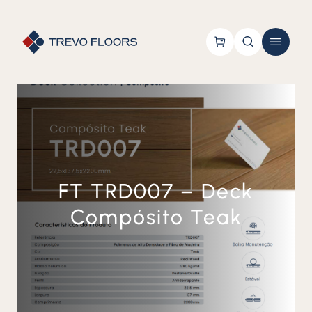
FT TRD007 – Deck
Compósito Teak