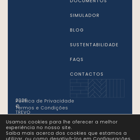
DOCUMENTOS
SIMULADOR
BLOG
SUSTENTABILIDADE
FAQS
CONTACTOS
2026
Política de Privacidade
©
Termos e Condições
TREVO
FLOORS.
Usamos cookies para lhe oferecer a melhor
Todos
experiência no nosso site.
os
Saiba mais acerca dos cookies que estamos a
Direitos
utilizar, ou como desativá-los em
configurações
.