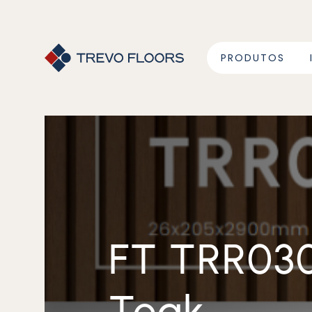
PRODUTOS
FT TRR030 – Ripado WPC
Teak