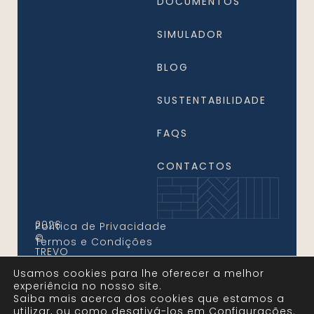
DOCUMENTOS
SIMULADOR
BLOG
SUSTENTABILIDADE
FAQS
CONTACTOS
2026
Política de Privacidade
©
Termos e Condições
TREVO
FLOORS.
Usamos cookies para lhe oferecer a melhor
Todos
experiência no nosso site.
os
Saiba mais acerca dos cookies que estamos a
Direitos
utilizar, ou como desativá-los em
configurações
.