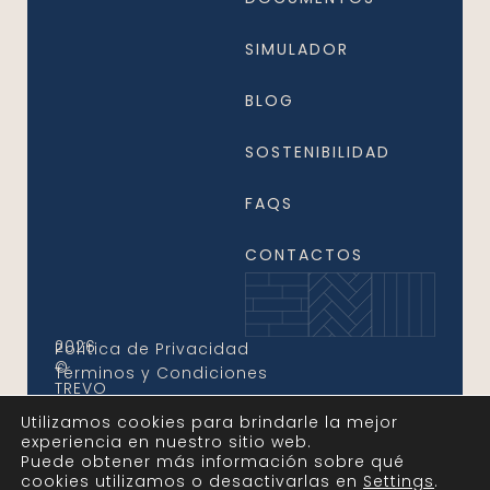
SIMULADOR
BLOG
SOSTENIBILIDAD
FAQS
CONTACTOS
2026
Política de Privacidad
©
Términos y Condiciones
TREVO
FLOORS.
Utilizamos cookies para brindarle la mejor
Reservados
experiencia en nuestro sitio web.
todos
Puede obtener más información sobre qué
los
cookies utilizamos o desactivarlas en
settings
.