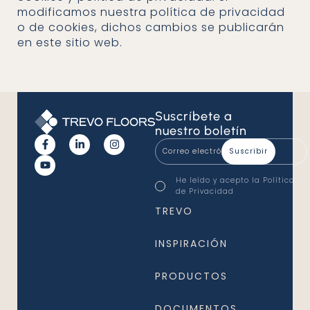
modificamos nuestra política de privacidad
o de cookies, dichos cambios se publicarán
en este sitio web.
Suscríbete
a
nuestro
boletín
Correo
electrónico
*
Consentimento
He leído y acepto la
Política
*
de Privacidad
*
TREVO
INSPIRACIÓN
PRODUCTOS
DOCUMENTOS