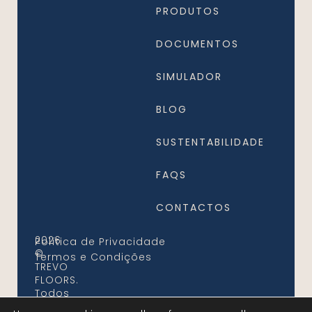
PRODUTOS
DOCUMENTOS
SIMULADOR
BLOG
SUSTENTABILIDADE
FAQS
CONTACTOS
2026
Política de Privacidade
©
Termos e Condições
TREVO
FLOORS.
Todos
os