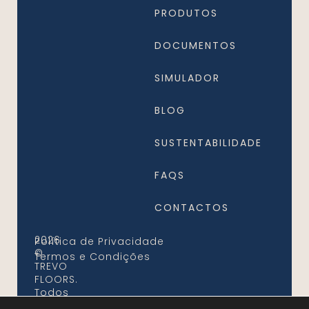
PRODUTOS
DOCUMENTOS
SIMULADOR
BLOG
SUSTENTABILIDADE
FAQS
CONTACTOS
2026
Política de Privacidade
©
Termos e Condições
TREVO
FLOORS.
Todos
os