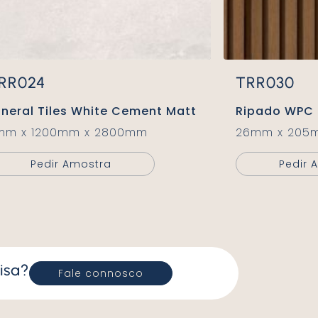
TRR024
TRR030
Mineral Tiles White Cement Matt
Ripado WPC
4mm x 1200mm x 2800mm
26mm x 205
Pedir Amostra
Pedir
isa?
Fale connosco