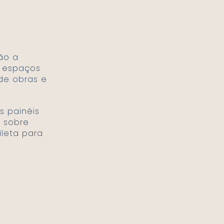
ão a
r espaços
 de obras e
 sobre
ileta para