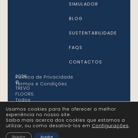
SIMULADOR
BLOG
SUSTENTABILIDADE
FAQS
CONTACTOS
2026
Política de Privacidade
©
Termos e Condições
TREVO
FLOORS.
Todos
os
Usamos cookies para lhe oferecer a melhor
Direitos
experiência no nosso site.
Reservados
Saiba mais acerca dos cookies que estamos a
utilizar, ou como desativá-los em
configurações
.
Rejeitar
Aceitar