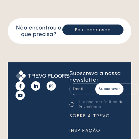
Não encontrou o
Fale connosco
que precisa?
Subscreva
a nossa
newsletter
Email
*
Consentimento
Li e aceito a
Política de
*
Privacidade
*
SOBRE A TREVO
INSPIRAÇÃO