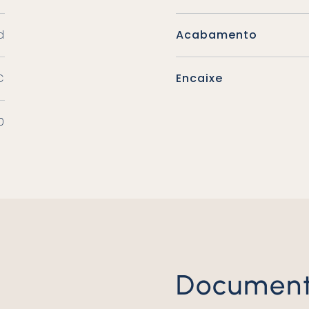
d
Acabamento
C
Encaixe
0
Documen