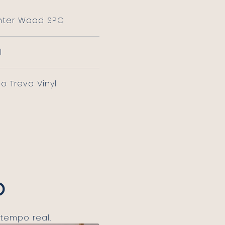
nter Wood SPC
l
̃o Trevo Vinyl
o
tempo real.