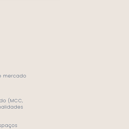
 o mercado
ido (MCC,
nalidades
espaços