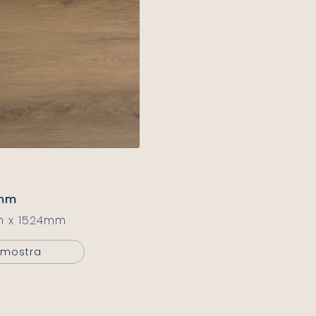
8mm
m x 1524mm
 Amostra