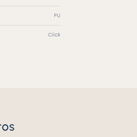
PU
Click
tos