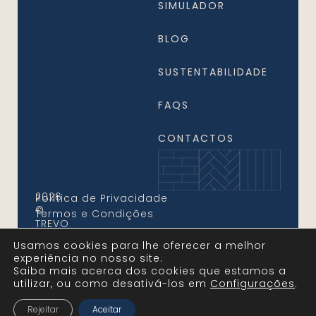
SIMULADOR
BLOG
SUSTENTABILIDADE
FAQS
CONTACTOS
2026
Política de Privacidade
©
Termos e Condições
TREVO
FLOORS.
Usamos cookies para lhe oferecer a melhor
Todos
experiência no nosso site.
os
Saiba mais acerca dos cookies que estamos a
Direitos
utilizar, ou como desativá-los em
configurações
.
Reservados
Rejeitar
Aceitar